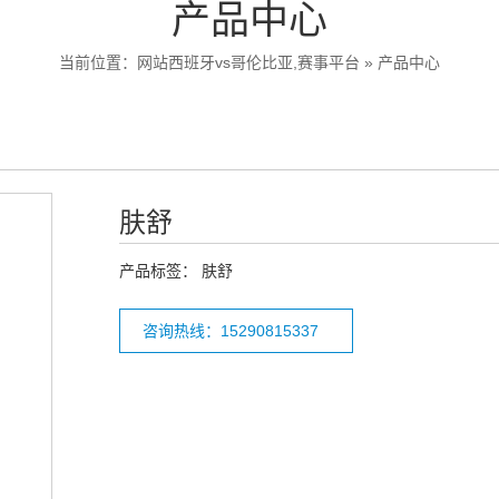
产品中心
当前位置：
网站西班牙vs哥伦比亚,赛事平台
»
产品中心
肤舒
产品标签：
肤舒
咨询热线：15290815337