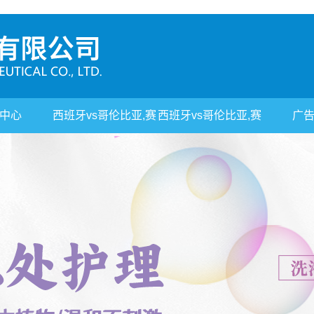
中心
西班牙vs哥伦比亚,赛
西班牙vs哥伦比亚,赛
广
事平台
事平台