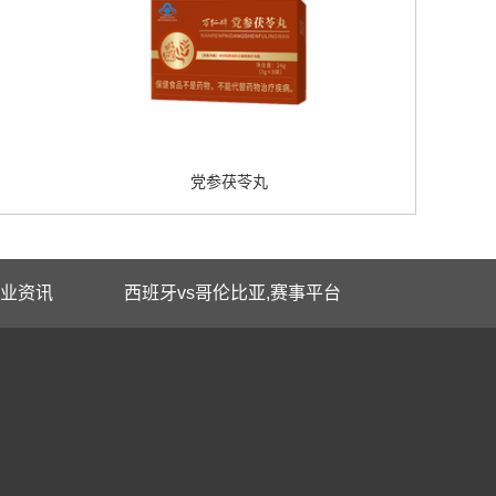
党参茯苓丸
业资讯
西班牙vs哥伦比亚,赛事平台