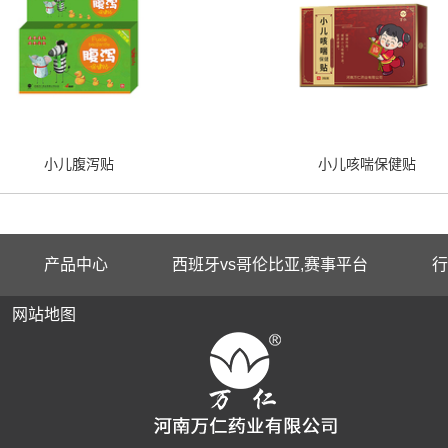
小儿腹泻贴
小儿咳喘保健贴
产品中心
西班牙vs哥伦比亚,赛事平台
行
网站地图