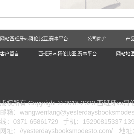
网站西班牙vs哥伦比亚,赛事平台
公司简介
产
客户留言
西班牙vs哥伦比亚,赛事平台
网站地
版权所有 Copyright © 2018-2020 西班牙
邮箱：wangwenfang@yesterdaysbooksmodes
线：0371-65861729
手机：15290815337 139
网址：//yesterdaysbooksmodesto.com/
地址