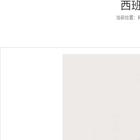
西班
当前位置：