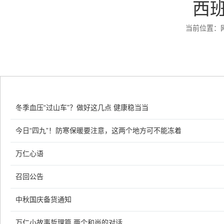
西班
当前位置：
冬季血压“过山车”？做好这几点 健康稳当当
今日“四九”！防寒保暖要注意，这两个地方可不能冻着
万仁心语
召回公告
中秋国庆备货通知
万仁小故事哲理篇 两个和尚的对话