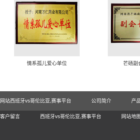
情系孤儿爱心单位
芒砀副
网站西班牙vs哥伦比亚,赛事平台
公司简介
产
客户留言
西班牙vs哥伦比亚,赛事平台
网站地