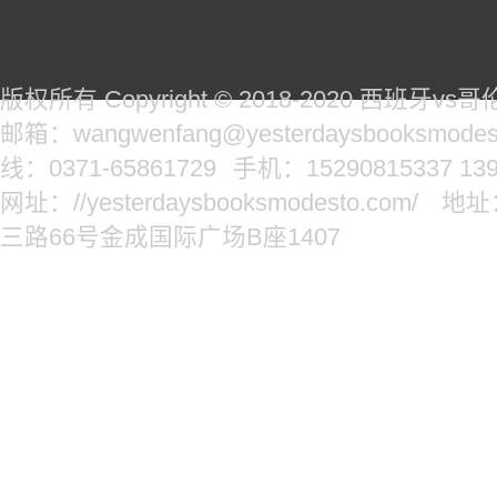
版权所有 Copyright © 2018-2020 西班牙
邮箱：wangwenfang@yesterdaysbooksmodes
线：0371-65861729
手机：15290815337 139
网址：//yesterdaysbooksmodesto.com/
地址
三路66号金成国际广场B座1407