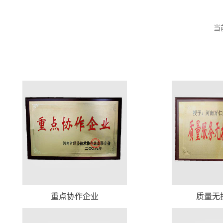
当
重点协作企业
质量无