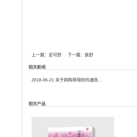
上一篇：
足可舒
下一篇：
肤舒
相关新闻
2018-06-21
关于网购菲得欣的通告...
相关产品