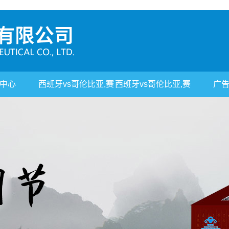
中心
西班牙vs哥伦比亚,赛
西班牙vs哥伦比亚,赛
广
事平台
事平台