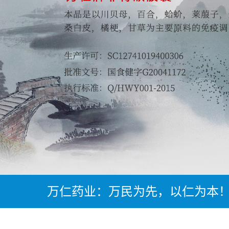
万仁药业：万民为先，以仁为本