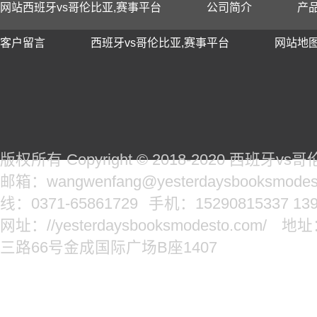
网站西班牙vs哥伦比亚,赛事平台
公司简介
产
客户留言
西班牙vs哥伦比亚,赛事平台
网站地
版权所有 Copyright © 2018-2020 西班牙
邮箱：wangwenfang@yesterdaysbooksmodes
线：0371-65861729
手机：15290815337 139
网址：//yesterdaysbooksmodesto.com/
地址
三路66号金成国际广场B座1407