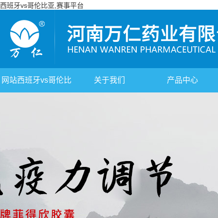
西班牙vs哥伦比亚,赛事平台
网站西班牙vs哥伦比
关于我们
产品中心
亚,赛事平台