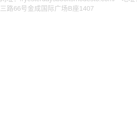
三路66号金成国际广场B座1407