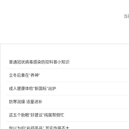
当
​普通冠状病毒感染防控科普小知识
立冬后重在“养神”
成人健康体检“新国标”出炉
防寒润燥 适量进补
这五个助眠“好建议”纯属帮倒忙
你以为的“补钙圣品” 其实作用不大